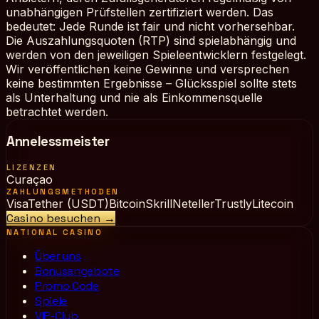
unabhängigen Prüfstellen zertifiziert werden. Das
bedeutet: Jede Runde ist fair und nicht vorhersehbar.
Die Auszahlungsquoten (RTP) sind spielabhängig und
werden von den jeweiligen Spieleentwicklern festgelegt.
Wir veröffentlichen keine Gewinne und versprechen
keine bestimmten Ergebnisse – Glücksspiel sollte stets
als Unterhaltung und nie als Einkommensquelle
betrachtet werden.
Annelessmeister
LIZENZEN
Curaçao
ZAHLUNGSMETHODEN
Visa
Tether (USDT)
Bitcoin
Skrill
Neteller
Trustly
Litecoin
Casino besuchen
→
NATIONAL CASINO
Über uns
Bonusangebote
Promo Code
Spiele
VIP-Club