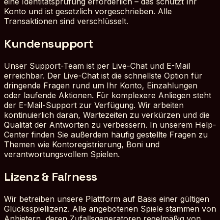
eine Identitätsprüfung erforderlich – das schützt Ihr
Konto und ist gesetzlich vorgeschrieben. Alle
Transaktionen sind verschlüsselt.
Kundensupport
Unser Support-Team ist per Live-Chat und E-Mail
erreichbar. Der Live-Chat ist die schnellste Option für
dringende Fragen rund um Ihr Konto, Einzahlungen
oder laufende Aktionen. Für komplexere Anliegen steht
der E-Mail-Support zur Verfügung. Wir arbeiten
kontinuierlich daran, Wartezeiten zu verkürzen und die
Qualität der Antworten zu verbessern. In unserem Help-
Center finden Sie außerdem häufig gestellte Fragen zu
Themen wie Kontoregistrierung, Boni und
verantwortungsvollem Spielen.
Lizenz & Fairness
Wir betreiben unsere Plattform auf Basis einer gültigen
Glücksspiellizenz. Alle angebotenen Spiele stammen von
Anbietern, deren Zufallsgeneratoren regelmäßig von