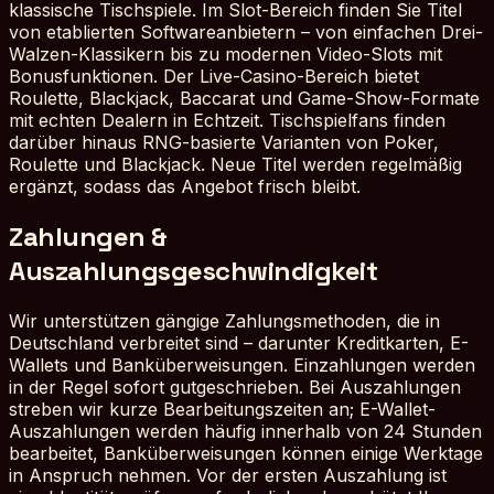
klassische Tischspiele. Im Slot-Bereich finden Sie Titel
von etablierten Softwareanbietern – von einfachen Drei-
Walzen-Klassikern bis zu modernen Video-Slots mit
Bonusfunktionen. Der Live-Casino-Bereich bietet
Roulette, Blackjack, Baccarat und Game-Show-Formate
mit echten Dealern in Echtzeit. Tischspielfans finden
darüber hinaus RNG-basierte Varianten von Poker,
Roulette und Blackjack. Neue Titel werden regelmäßig
ergänzt, sodass das Angebot frisch bleibt.
Zahlungen &
Auszahlungsgeschwindigkeit
Wir unterstützen gängige Zahlungsmethoden, die in
Deutschland verbreitet sind – darunter Kreditkarten, E-
Wallets und Banküberweisungen. Einzahlungen werden
in der Regel sofort gutgeschrieben. Bei Auszahlungen
streben wir kurze Bearbeitungszeiten an; E-Wallet-
Auszahlungen werden häufig innerhalb von 24 Stunden
bearbeitet, Banküberweisungen können einige Werktage
in Anspruch nehmen. Vor der ersten Auszahlung ist