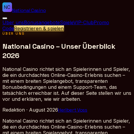
National Casino
Über uns
Bonusangebote
Spiele
VIP-Club
Promo
Code
Registrieren & spielen
ÜBER UNS
National Casino – Unser Überblick
2026
National Casino richtet sich an Spielerinnen und Spieler,
die ein durchdachtes Online-Casino-Erlebnis suchen –
mit einem breiten Spielangebot, transparenten
Bonusbedingungen und einem Support-Team, das
tatsächlich erreichbar ist. Auf dieser Seite stellen wir uns
vor und erklären, wie wir arbeiten.
Redaktion
·
August 2026
Heribert Voss
National Casino richtet sich an Spielerinnen und Spieler,
die ein durchdachtes Online-Casino-Erlebnis suchen –
mit einem breiten Spielangebot, transparenten